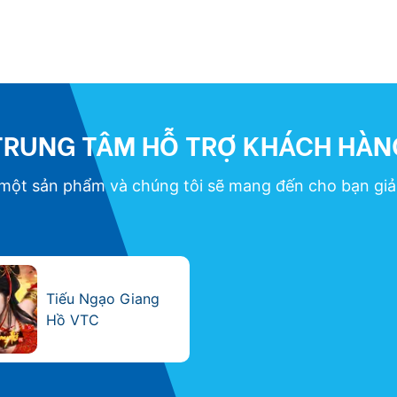
TRUNG TÂM HỖ
TRỢ KHÁCH HÀN
 một sản phẩm và chúng tôi sẽ mang đến cho bạn giải
Tiếu Ngạo Giang
Hồ VTC